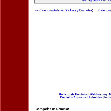
Ver Siguientes 81 >
<< Categoria Anterior (PaÃ­ses y Ciudades)
Categori
Registro de Dominios
|
Web Hosting
|
D
Dominios Expirados
|
Industrias
|
Indu
Categorías de Dominio: