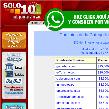
Dominios de la Categoría
231 dominios en esta categ
Mostrando 1 de 150
Ver siguientes 81 >>
Nombre de Dominio
Precio
ganaderia.com
$95,000
e-Turismo.com
$20,000
clubcompras.com
$8,900
Inmuebles.pe
$8,500
empresas.com.pa
$6,500
DirectoDeFabrica.com
$5,999
directoriousa.com
$5,500