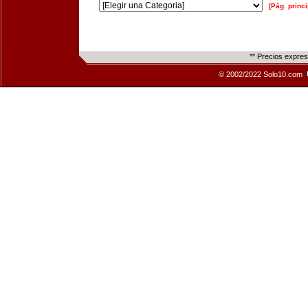
[Pág. princi
** Precios expre
© 2002/2022 Solo10.com