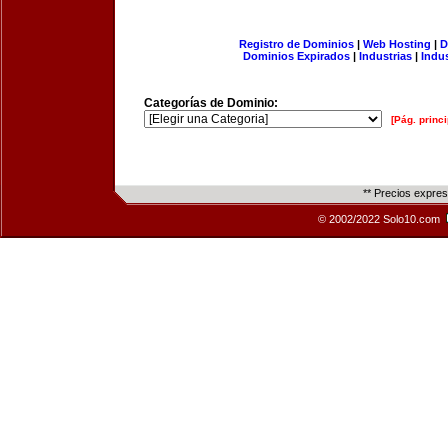
Registro de Dominios
|
Web Hosting
|
D
Dominios Expirados
|
Industrias
|
Indu
Categorías de Dominio:
[Pág. princi
** Precios expre
© 2002/2022 Solo10.com