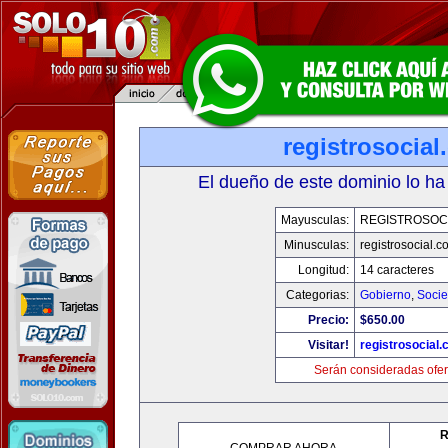
registrosocia
El dueño de este dominio lo ha
Mayusculas:
REGISTROSOC
Minusculas:
registrosocial.c
Longitud:
14 caracteres
Categorias:
Gobierno
,
Soci
Precio:
$650.00
Visitar!
registrosocial
Serán consideradas ofer
R