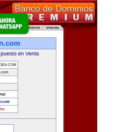
en.com
 puesto en Venta
GEN.COM
n.com
rta!
n.com
tas