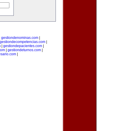
|
gestiondenominas.com
|
gestiondecompetencias.com
|
m
|
gestiondepacientes.com
|
com
|
gestiondeturnos.com
|
sario.com
|