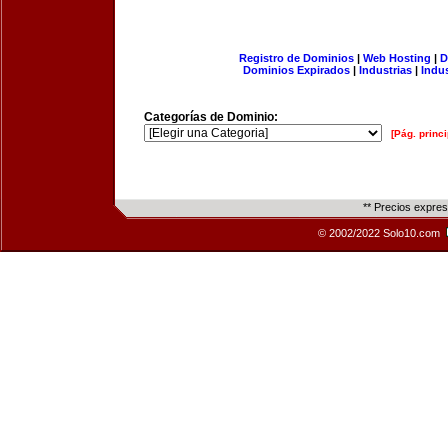
Registro de Dominios
|
Web Hosting
|
D
Dominios Expirados
|
Industrias
|
Indu
Categorías de Dominio:
[Pág. princi
** Precios expre
© 2002/2022 Solo10.com