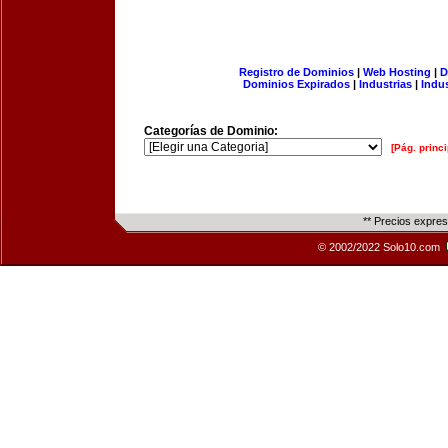
Registro de Dominios
|
Web Hosting
|
D
Dominios Expirados
|
Industrias
|
Indu
Categorías de Dominio:
[Pág. princi
** Precios expre
© 2002/2022 Solo10.com