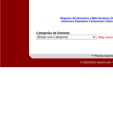
Registro de Dominios
|
Web Hosting
|
D
Dominios Expirados
|
Industrias
|
Indu
Categorías de Dominio:
[Pág. princi
** Precios expre
© 2002/2022 Solo10.com