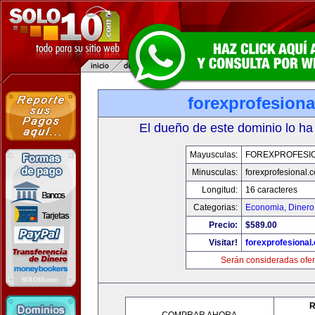
forexprofesion
El dueño de este dominio lo ha
Mayusculas:
FOREXPROFESI
Minusculas:
forexprofesional.
Longitud:
16 caracteres
Categorias:
Economia, Dinero
Precio:
$589.00
Visitar!
forexprofesional
Serán consideradas ofer
R