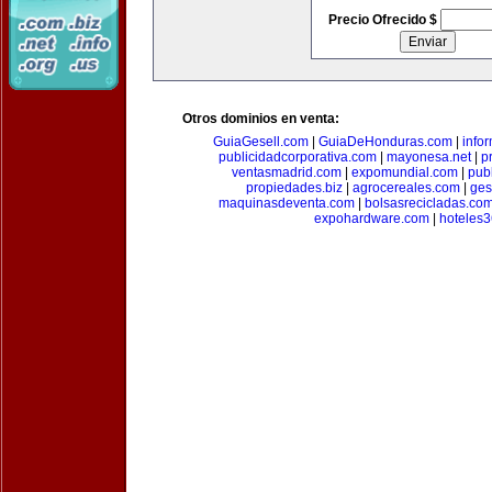
Precio Ofrecido $
Otros dominios en venta:
GuiaGesell.com
|
GuiaDeHonduras.com
|
info
publicidadcorporativa.com
|
mayonesa.net
|
p
ventasmadrid.com
|
expomundial.com
|
pub
propiedades.biz
|
agrocereales.com
|
ges
maquinasdeventa.com
|
bolsasrecicladas.co
expohardware.com
|
hoteles