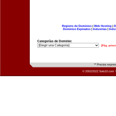
Registro de Dominios
|
Web Hosting
|
D
Dominios Expirados
|
Industrias
|
Indu
Categorías de Dominio:
[Pág. princi
** Precios expre
© 2002/2022 Solo10.com