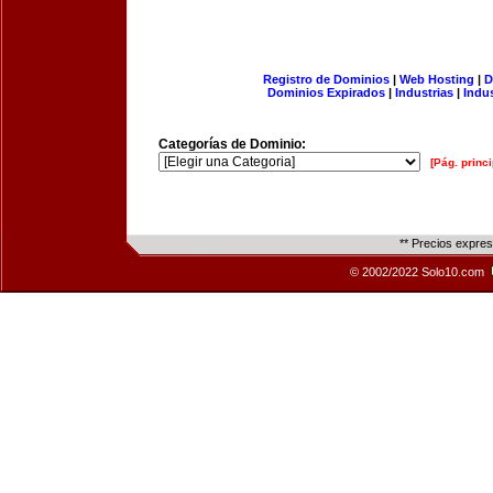
Registro de Dominios
|
Web Hosting
|
D
Dominios Expirados
|
Industrias
|
Indu
Categorías de Dominio:
[Pág. princi
** Precios expre
© 2002/2022 Solo10.com