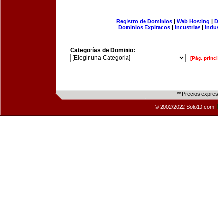
Registro de Dominios
|
Web Hosting
|
D
Dominios Expirados
|
Industrias
|
Indu
Categorías de Dominio:
[Pág. princi
** Precios expre
© 2002/2022 Solo10.com