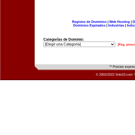
Registro de Dominios
|
Web Hosting
|
D
Dominios Expirados
|
Industrias
|
Indu
Categorías de Dominio:
[Pág. princi
** Precios expre
© 2002/2022 Solo10.com