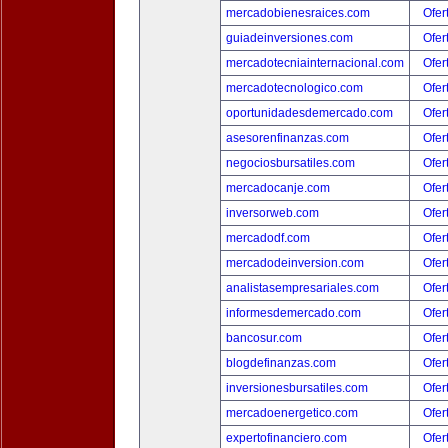
mercadobienesraices.com
Ofer
guiadeinversiones.com
Ofer
mercadotecniainternacional.com
Ofer
mercadotecnologico.com
Ofer
oportunidadesdemercado.com
Ofer
asesorenfinanzas.com
Ofer
negociosbursatiles.com
Ofer
mercadocanje.com
Ofer
inversorweb.com
Ofer
mercadodf.com
Ofer
mercadodeinversion.com
Ofer
analistasempresariales.com
Ofer
informesdemercado.com
Ofer
bancosur.com
Ofer
blogdefinanzas.com
Ofer
inversionesbursatiles.com
Ofer
mercadoenergetico.com
Ofer
expertofinanciero.com
Ofer