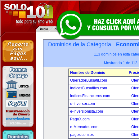
Dominios de la Categoría -
Economia
113 dominios en esta categ
Mostrando 1 de 113
Nombre de Dominio
Preci
OperadorBursatil.com
Ofer
IndicesBursatiles.com
Ofer
IndicesFinancieros.com
Ofer
e-Inversor.com
Ofer
e-Inversionista.com
Ofer
PagoX.com
Ofer
e-Mercados.com
Ofer
pagos.com.es
Ofer