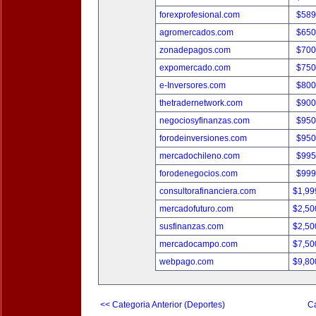
forexprofesional.com
$589
agromercados.com
$650
zonadepagos.com
$700
expomercado.com
$750
e-Inversores.com
$800
thetradernetwork.com
$900
negociosyfinanzas.com
$950
forodeinversiones.com
$950
mercadochileno.com
$995
forodenegocios.com
$999
consultorafinanciera.com
$1,99
mercadofuturo.com
$2,50
susfinanzas.com
$2,50
mercadocampo.com
$7,50
webpago.com
$9,80
<< Categoria Anterior (Deportes)
Ca