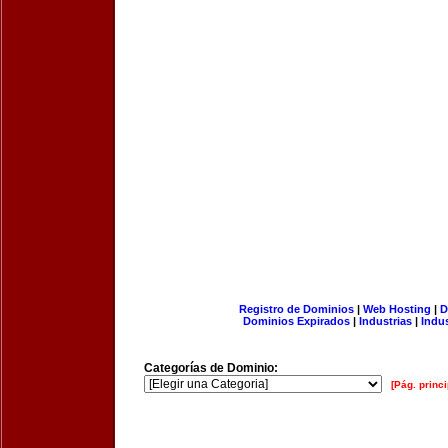
Registro de Dominios
|
Web Hosting
|
D
Dominios Expirados
|
Industrias
|
Indu
Categorías de Dominio:
[Pág. princi